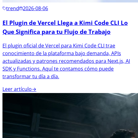
trend
2026-08-06
El Plugin de Vercel Llega a Kimi Code CLI Lo
Que Significa para tu Flujo de Trabajo
El plugin oficial de Vercel para Kimi Code CLI trae
conocimiento de la plataforma bajo demanda, APIs
actualizadas y patrones recomendados para Next.js, AI
SDK y Functions. Aquí te contamos cómo puede
transformar tu día a día.
Leer artículo
→